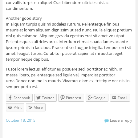
convallis turpis eu aliquet.Cras bibendum ultricies nisl ac
condimentum.
Another good story
In aliquam turpis quis mi sodales rutrum. Pellentesque finibus
mauris at lorem aliquam dignissim ut sed nunc. Nulla aliquet pretium
nisl quis euismod. Aliquam gravida egestas erat sit amet volutpat.
Pellentesque a ultricies arcu. Interdum et malesuada fames ac ante
ipsum primis in faucibus. Praesent sed augue fringilla, tempus orci sit
amet, feugiat turpis. Curabitur placerat sapien at mi auctor, eget
tempor neque dapibus.
Fusce lorem lectus, efficitur eu posuere sed, porttitor ac nibh. In
massa libero, pellentesque sed ligula vel, imperdiet porttitor
urna.Donec non mollis mauris. Vivamus diam ex, tristique nec nisi in,
semper porta est.
Facebook
Twitter
Pinterest
Google
Email
Print
More
October 18, 2015
Leave a reply