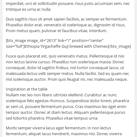
imperdiet, orci et sollicitudin posuere, risus justo accumsan sem, nec
tristique ex urna ac nulla.
Duis sagittis risus sit amet sapien facilisis, ac semper ex fermentum.
Phasellus dolor erat, venenatis id scelerisque ac, dignissim id risus.
Proin metus quam, pulvinar et faucibus vitae, interdum.
[btx_image image_id=”2613″ link=”/” position=”center”
size=”full”]Ethiopia Yirgacheffe Guji brewed with Chemex[/btx_image]
Fusce quis placerat est, quis venenatis metus. Pellentesque id nisi
non lectus lacinia cursus. Phasellus non scelerisque massa. Donec
consequat, dolor id sagittis finibus, nisl tortor consequat lacus, ut
malesuada lectus velit semper metus. Nulla facilisi. Sed eu quam nec
nisl scelerisque auctor. Proin quis feugiat mi, nec malesuada neque.
Inspiration at the table
Nullam nec leo non libero ultricies eleifend. Curabitur ac nunc
scelerisque felis egestas rhoncus. Suspendisse dolor lorem, pharetra
ac sem ut, posuere fermentum purus. Cras maximus leo eget enim
tempor auctor. Donec at diam lectus. Aliquam pellentesque purus
sed lobortis pharetra. Phasellus vitae tempus urna.
Morbi semper viverra lacus eget fermentum. In non lectus
fermentum, aliquet lacus hendrerit, maximus nisi. Donec viverra