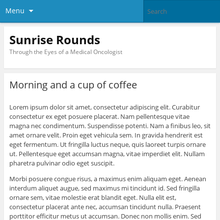
Menu
Sunrise Rounds
Through the Eyes of a Medical Oncologist
Morning and a cup of coffee
Lorem ipsum dolor sit amet, consectetur adipiscing elit. Curabitur
consectetur ex eget posuere placerat. Nam pellentesque vitae
magna nec condimentum. Suspendisse potenti. Nam a finibus leo, sit
amet ornare velit. Proin eget vehicula sem. In gravida hendrerit est
eget fermentum. Ut fringilla luctus neque, quis laoreet turpis ornare
ut. Pellentesque eget accumsan magna, vitae imperdiet elit. Nullam
pharetra pulvinar odio eget suscipit.
Morbi posuere congue risus, a maximus enim aliquam eget. Aenean
interdum aliquet augue, sed maximus mi tincidunt id. Sed fringilla
ornare sem, vitae molestie erat blandit eget. Nulla elit est,
consectetur placerat ante nec, accumsan tincidunt nulla. Praesent
porttitor efficitur metus ut accumsan. Donec non mollis enim. Sed